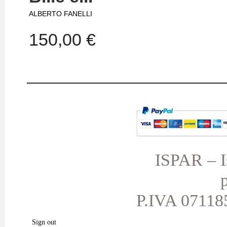
ALBERTO FANELLI
150,00 €
IL MIO ACCOUNT
TERMINI E CONDIZIONI
I miei ordini
Le mie note di credito
ISPAR – Is
I miei indirizzi
p
Le mie informazioni personali
I miei buoni
P.IVA 071185
I miei prodotti preferiti.
Sign out