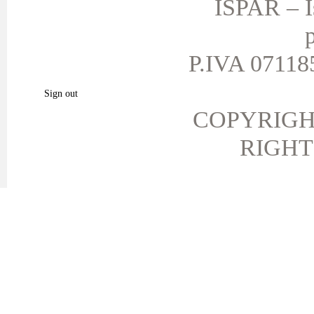
ISPAR – Is
I miei indirizzi
p
Le mie informazioni personali
I miei buoni
P.IVA 071185
I miei prodotti preferiti.
Sign out
COPYRIGH
RIGHT