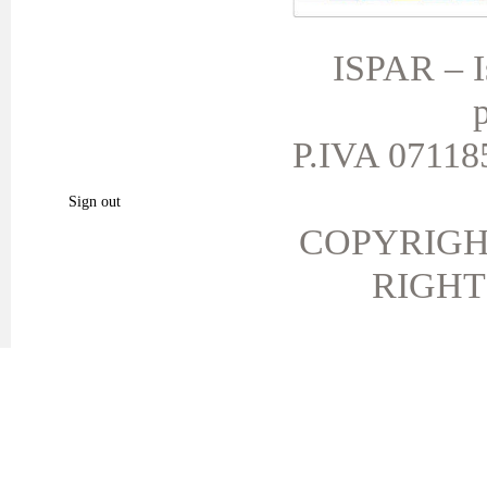
I miei ordini
Le mie note di credito
ISPAR – Is
I miei indirizzi
p
Le mie informazioni personali
I miei buoni
P.IVA 071185
I miei prodotti preferiti.
Sign out
COPYRIGH
RIGHT