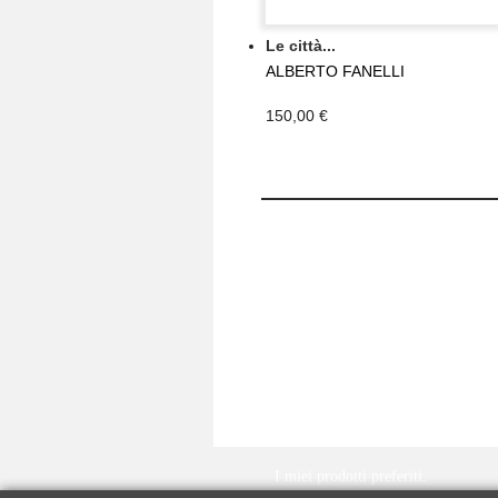
Le città...
ALBERTO FANELLI
150,00 €
IL MIO ACCOUNT
I miei ordini
Le mie note di credito
I miei indirizzi
Le mie informazioni personali
I miei buoni
I miei prodotti preferiti.