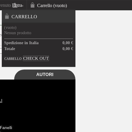
venuto
Entra
Carrello
(vuoto)
Il tuo account
CARRELLO
(vuoto)
Nessun prodotto
SPEDIZIONE GRATUITA IN
ITALIA
Spedizione in Italia
0,00 €
Totale
0,00 €
CHECK OUT
CARRELLO
AUTORI
I
Fanelli