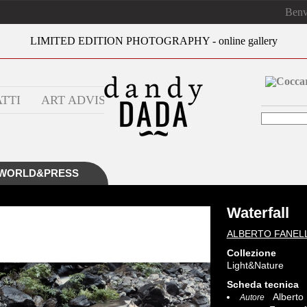
Ben
LIMITED EDITION PHOTOGRAPHY - online gallery
TTI
ART ADVISOR
WORLD&PRESS
Waterfall
ALBERTO FANELL
Collezione
Light&Nature
Scheda tecnica
Alberto 
Autore