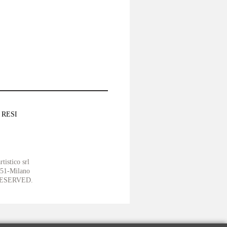
 RESI
tistico srl
151-Milano
ESERVED.