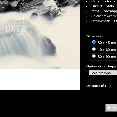
Fotograf
Carta
Satin
Finitura
Paesagg
Tema
Colore prevalente
Or
Orientamento
Dimensioni:
30 x 45 cm 
40 x 60 cm 
60 x 90 cm -
Opzioni di montaggio
Disponibilità:
A