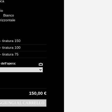
ica
io
Bianco
izzontale
- tiratura 150
- tiratura 100
 tiratura 75
 dell'opera:
150,00 €
GGIUNGI AL CARRELLO