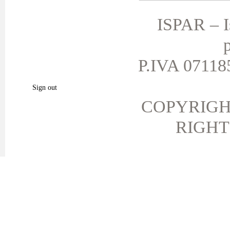
Le mie note di credito
ISPAR – Is
I miei indirizzi
p
Le mie informazioni personali
I miei buoni
P.IVA 071185
I miei prodotti preferiti.
Sign out
COPYRIGH
RIGHT